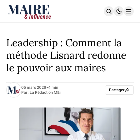
STRATÉGIE TERRITORIALE
PILOTAGE & FINANCES
Leadership : Comment la
TRANSITION DURABLE
L’EXÉCUTIF | La Lettre
méthode Lisnard redonne
L'INDEX
le pouvoir aux maires
S'ABONNER
05 mars 2026
•
4 min
Partager
Par:
La Rédaction M&i