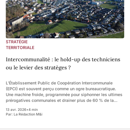
STRATÉGIE
TERRITORIALE
Intercommunalité : le hold-up des techniciens
ou le levier des stratèges ?
L'Établissement Public de Coopération Intercommunale
(EPCI) est souvent perçu comme un ogre bureaucratique.
Une machine froide, programmée pour siphonner les ultimes
prérogatives communales et drainer plus de 60 % de la
fiscalité locale. Cette grille de lecture défensive est
13 avr. 2026
•
4 min
dépassée. L'agglomération est une chambre de
Par:
La Rédaction M&i
compensation financière