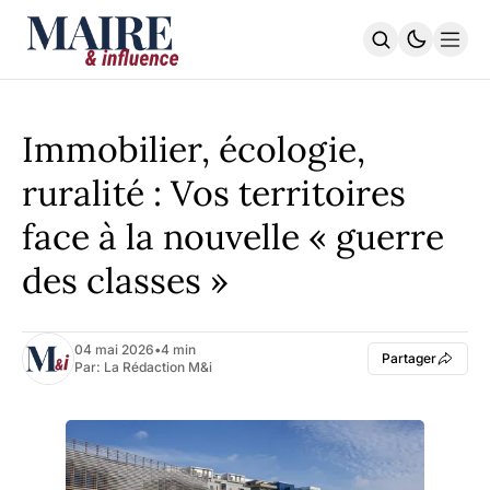
STRATÉGIE TERRITORIALE
PILOTAGE & FINANCES
Immobilier, écologie,
TRANSITION DURABLE
L’EXÉCUTIF | La Lettre
ruralité : Vos territoires
L'INDEX
face à la nouvelle « guerre
S'ABONNER
des classes »
04 mai 2026
•
4 min
Partager
Par:
La Rédaction M&i