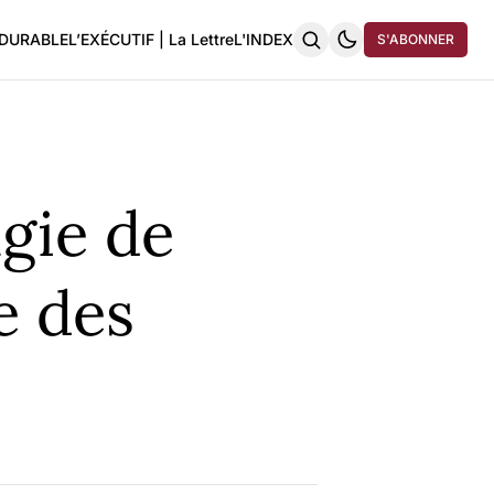
 DURABLE
L’EXÉCUTIF | La Lettre
L'INDEX
S'ABONNER
gie de
e des