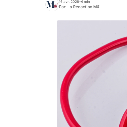
16 avr. 2026
•
4 min
Par:
La Rédaction M&i