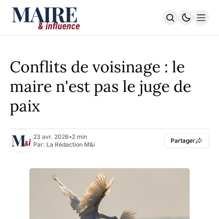
STRATÉGIE TERRITORIALE
PILOTAGE & FINANCES
Conflits de voisinage : le
TRANSITION DURABLE
L’EXÉCUTIF | La Lettre
maire n'est pas le juge de
L'INDEX
paix
S'ABONNER
23 avr. 2026
•
2 min
Partager
Par:
La Rédaction M&i