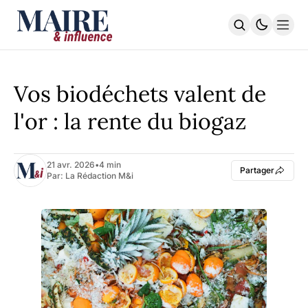
STRATÉGIE TERRITORIALE
PILOTAGE & FINANCES
Vos biodéchets valent de
TRANSITION DURABLE
L’EXÉCUTIF | La Lettre
l'or : la rente du biogaz
L'INDEX
S'ABONNER
21 avr. 2026
•
4 min
Partager
Par:
La Rédaction M&i